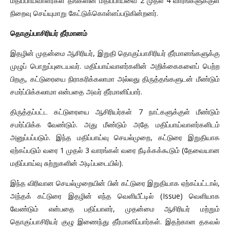
மதிப்பாய்வாளர்கள் தங்களின் மதிப்பாய்வை 2 முதல் 4 வாரங்களுக்குள்
நிறைவு செய்யுமாறு கேட்டுக்கொள்ளப்படுகின்றனர்.
தொகுப்பாசிரியர் தீர்மானம்
இதழின் முதன்மை ஆசிரியர், இறுதி தொகுப்பாசிரியர் தீர்மானங்களுக்கு
முழுப் பொறுப்புடையவர். மதிப்பாய்வாளர்களின் அறிக்கைகளைப் பெற்ற
பிறகு, கட்டுரையை நிராகரிக்கலாமா அல்லது திருத்தங்களுடன் மீண்டும்
சமர்ப்பிக்கலாமா என்பதை அவர் தீர்மானிப்பார்.
திருத்தப்பட்ட கட்டுரையை ஆசிரியர்கள் 7 நாட்களுக்குள் மீண்டும்
சமர்ப்பிக்க வேண்டும். அது மீண்டும் அதே மதிப்பாய்வாளர்களிடம்
அனுப்பப்படும். இந்த மதிப்பாய்வு செயல்முறை, கட்டுரை இறுதியாக
ஏற்கப்படும் வரை 1 முதல் 3 வாரங்கள் வரை நீடிக்கக்கூடும் (தேவையான
மதிப்பாய்வு சுற்றுகளின் அடிப்படையில்).
இந்த விரிவான செயல்முறையின் பின் கட்டுரை இறுதியாக ஏற்கப்பட்டால்,
அந்தக் கட்டுரை இதழின் எந்த வெளியீட்டில் (Issue) வெளியாக
வேண்டும் என்பதை பதிப்பாளர், முதன்மை ஆசிரியர் மற்றும்
தொகுப்பாசிரியர் குழு இணைந்து தீர்மானிப்பார்கள். இதற்கான தகவல்