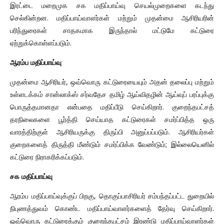
இரட்டை மறைமுக சக மதிப்பாய்வு செயல்முறைகளை கடந்து
செல்கின்றன. மதிப்பாய்வாளர்கள் மற்றும் முதன்மை ஆசிரியரின்
பரிந்துரைகள் சாதகமாக இருந்தால் மட்டுமே கட்டுரை
ஏற்றுக்கொள்ளப்படும்.
ஆரம்ப மதிப்பாய்வு
முதன்மை ஆசிரியர், ஒவ்வொரு கட்டுரையையும் அதன் தலைப்பு மற்றும்
உள்ளடக்கம் சான்லாக்ஸ் சர்வதேச தமிழ் ஆய்விதழின் ஆய்வுப் பரப்புக்கு
பொருத்தமானதா என்பதை மதிப்பீடு செய்கிறார். குறைந்தபட்சத்
தரநிலைகளை பூர்த்தி செய்யாத கட்டுரைகள் சமர்ப்பித்த ஒரு
வாரத்திற்குள் ஆசிரியருக்கு திருப்பி அனுப்பப்படும். ஆசிரியர்கள்
குறைகளைத் திருத்தி மீண்டும் சமர்ப்பிக்க வேண்டும்; இல்லையெனில்
கட்டுரை நிராகரிக்கப்படும்.
சக மதிப்பாய்வு
ஆரம்ப மதிப்பாய்வுக்குப் பிறகு, தொகுப்பாசிரியர் சம்பந்தப்பட்ட துறையில்
நிபுணத்துவம் கொண்ட மதிப்பாய்வாளர்களைத் தேர்வு செய்கிறார்.
ஒவ்வொரு கட்டுரைக்கும் குறைந்தபட்சம் இரண்டு மதிப்பாய்வாளர்கள்