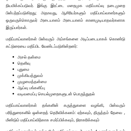
நியமிக்கப்படுவர். இங்கு இரட்டை மறைமுக மதிப்பாய்வு நடைமுறை
பின்பற்றப்படுகிறது; அதாவது, ஆசிரியர்களும் மதிப்பாய்வாளர்களும்
ஒருவருக்கொருவர் அடையாளம் அடையாளம் காணமுடியாதவர்களாக
இருப்பார்கள்.
மதிப்பாய்வாளர்கள் பின்வரும் அம்சங்களை அடிப்படையாகக் கொண்டு
கட்டுரையை மதிப்பிட வேண்டப்படுகின்றனர்:
அசல் தன்மை
தெளிவு
புதுமை
முக்கியத்துவம்
முழுமைத்தன்மை
ஆய்வு பங்களிப்பு
வடிவமைப்பு செயல்முறைகளுடன் பொருந்துதல்
மதிப்பாய்வாளர்கள் தங்களின் கருத்துகளை வழங்கி, பின்வரும்
பரிந்துரைகளில் ஒன்றைத் தெரிவிக்கலாம்: ஏற்கவும், திருத்தம் தேவை ,
மீண்டும் மதிப்பாய்விற்காக சமர்ப்பிக்கவும், நிராகரிக்கவும்