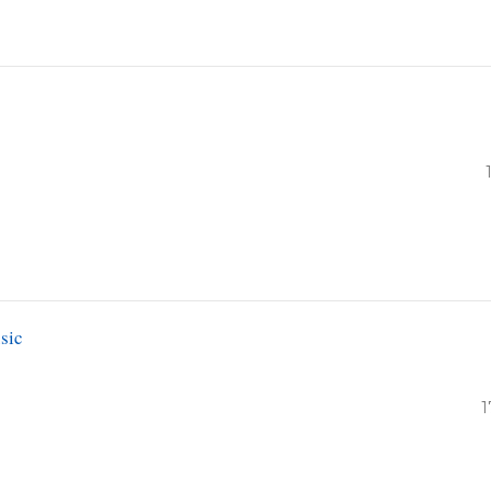
sic
1