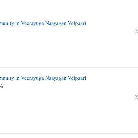
munity in Veerayuga Naayagan Velpaari
2
munity in Veerayuga Naayagan Velpaari
ல்
2