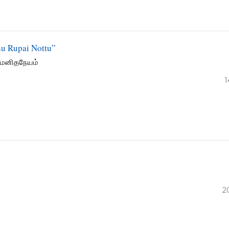
u Rupai Nottu”
& மனிதநேயம்
1
s
2